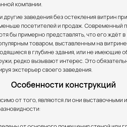
нной компании.
 и другие заведения без остекления витрин пр
х меньше посетителей и продаж. Современный 
отя бы примерно представлять, что его ждёт в
популярным товаром, выставленным на витрине 
одящиеся в глубине здания, или не имеющие 
ружи, редко вызывают интерес. Это обязатель
ируя экстерьер своего заведения.
Особенности конструкций
симо от того, являются ли они выставочными 
разновидности:
делены от основного помещения стеной или г