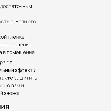
 достаточным
стью. Если его
кой плёнке.
чное решение
а в помещение.
ирают
альный эффект и
 также защитить
енно вам и
й звонок.
ния