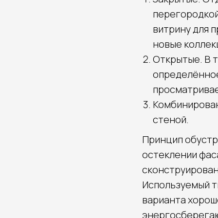
перегородкой
витрину для 
новые коллек
Открытые. В т
определённое
просматривае
Комбинированн
стеной.
Принцип обустро
остеклении фас
сконструирован
Используемый ти
варианта хорош
энергосберегаю