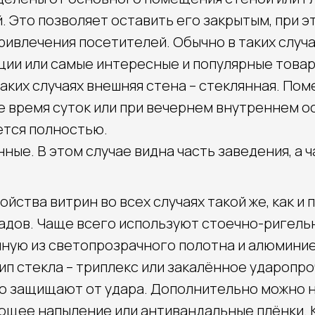
. Это позволяет оставить его закрытым, при 
привлечения посетителей. Обычно в таких случ
ции или самые интересные и популярные товар
аких случаях внешняя стена – стеклянная. По
 время суток или при вечернем внутреннем 
тся полностью.
ые. В этом случае видна часть заведения, а ч
йства витрин во всех случаях такой же, как и
адов. Чаще всего используют стоечно-ригель
ную из светопрозрачного полотна и алюминие
п стекла – триплекс или закалённое ударопро
о защищают от удара. Дополнительно можно 
щее напыление или антивандальные плёнки. К