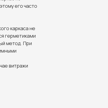
этому его часто
кого каркаса не
тся герметиками
ый метод. При
жимными
учае витражи