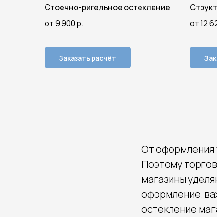
Стоечно-ригельное остекление
Структ
от 9 900
р.
от 12 6
Заказать расчёт
Зак
От оформления 
Поэтому торгов
магазины уделя
оформление, ва
остекление маг