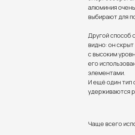
алюминия очень 
выбирают для п
Другой способ 
видно: он скрыт
с высоким уров
его использова
элементами.
И ещё один тип 
удерживаются р
Чаще всего исп