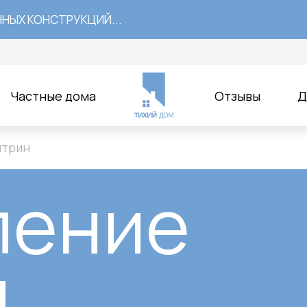
ННЫХ КОНСТРУКЦИЙ...
ДАРОК
Частные дома
Отзывы
Д
итрин
ление
н