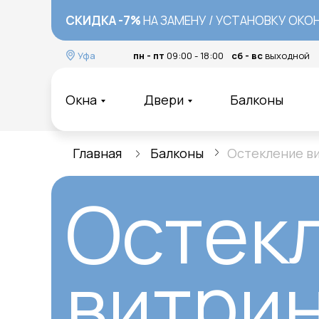
ДО КОНЦА 2025 Г. МОСКИТНАЯ СЕТКА
СКИДКА -7%
НА ЗАМЕНУ / УСТАНОВКУ ОКО
В ПО
Уфа
пн - пт
09:00 - 18:00
сб - вс
выходной
Окна
Двери
Балконы
Главная
Балконы
Остекление в
Остек
витри