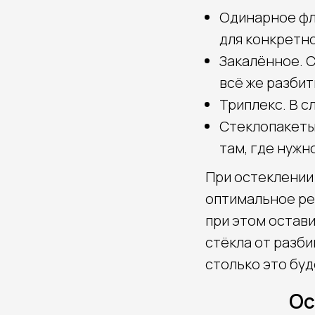
Одинарное фл
для конкретно
Закалённое. С
всё же разбит
Триплекс. В с
Стеклопакеты
там, где нуж
При остеклении
оптимальное ре
при этом остав
стёкла от разби
столько это буд
Ос