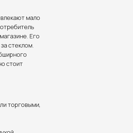
ивлекают мало
потребитель
 магазине. Его
за стеклом.
обширного
но стоит
или торговыми,
лухой