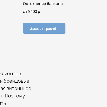
Остекление балкона
от 9 100
р.
Заказать расчёт
клиентов.
 и брендовые
вая витринное
т. Поэтому
ить