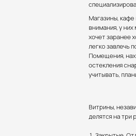
специализирова
Магазины, кафе
внимания, у ни
хочет заранее х
легко завлечь 
Помещения, нах
остекления сна
учитывать, план
Витрины, незави
делятся на три 
Закрытые. От