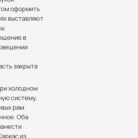
этом оформить
аях выставляют
ы.
мещение в
освещении
асть закрыта
 при холодном
ную систему,
вых рам.
чное. Оба
нанести
аркас из