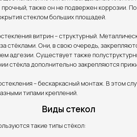
прочный, также он не подвержен коррозии. По
окрытия стеклом больших площадей.
остекления витрин – структурный. Металличес
 за стёклами. Они, в свою очередь, закрепляю
нем адгезии. Существует также полуструктурн
нии стёкла дополнительно закрепляются при
остекления – бескаркасный монтаж. В этом сл
азными типами креплений.
Виды стекол
ользуются такие типы стёкол: