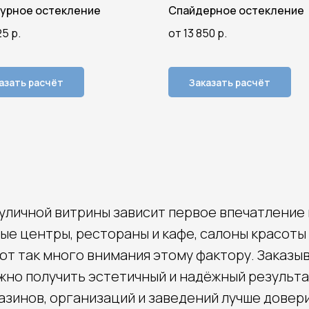
урное остекление
Спайдерное остекление
25
р.
от 13 850
р.
азать расчёт
Заказать расчёт
уличной витрины зависит первое впечатление 
ые центры, рестораны и кафе, салоны красоты
ют так много внимания этому фактору. Заказы
жно получить эстетичный и надёжный результа
азинов, организаций и заведений лучше довер