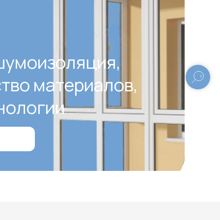
шумоизоляция,
ство материалов,
нологии