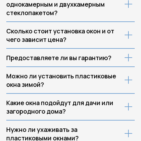
однокамерным и двухкамерным
стеклопакетом?
Сколько стоит установка окон и от
чего зависит цена?
Предоставляете ли вы гарантию?
Можно ли установить пластиковые
окна зимой?
Услуги
О компании
Какие окна подойдут для дачи или
Алюминиевые окна
О нас
Пластиковые окна
Отзывы
загородного дома?
Двери
Фотогалерея
Дома и коттеджи
Акции
Балконы
Дилерам
Нужно ли ухаживать за
Алюминиевые конструкции
Вакансии
пластиковыми окнами?