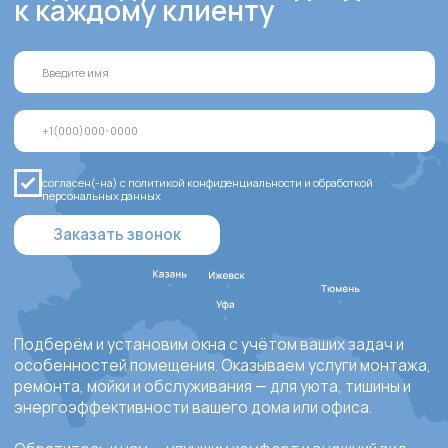
Пластиковые
Дома и
окна
коттеджи
MELKE, Kömmerling,
Остекление домов под
KBE, Proplex, Exprof
ключ, входных групп,
веранд, террас, гаражей
и дач
от 6 310 ₽
от 6 310 ₽
Двери
Балконы и
лоджии
Входные,
межкомнатные,
Остекление в
порталы
квартире или в
доме
от 6 630 ₽
от 4 237 ₽
Алюминиевые
конструкции
Тёплый и холодный
алюминий
от 13 210 ₽